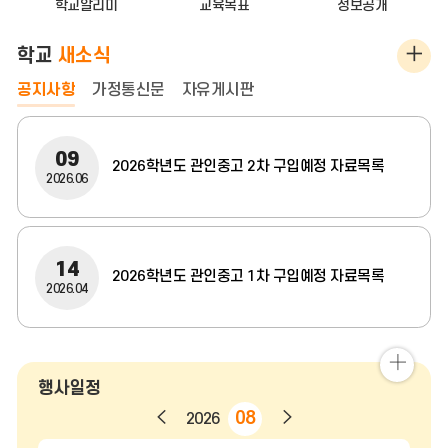
학교알리미
교육목표
정보공개
공
학교
새소식
지
공지사항
가정통신문
자유게시판
사
항
09
2026학년도 관인중고 2차 구입예정 자료목록
2026.06
더
보
기
14
2026학년도 관인중고 1차 구입예정 자료목록
2026.04
일
행사일정
정
이
다
08
2026
더