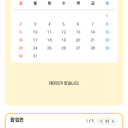
전
음
일
월
화
수
목
금
토
보
캘
달
달
기
린
1
더
2
3
4
5
6
7
8
:
월,
9
10
11
12
13
14
15
화,
수,
16
17
18
19
20
21
22
목,
금,
23
24
25
26
27
28
29
토,
일
30
31
데이터가 없습니다.
팝업존
팝
팝
팝
1
/
1