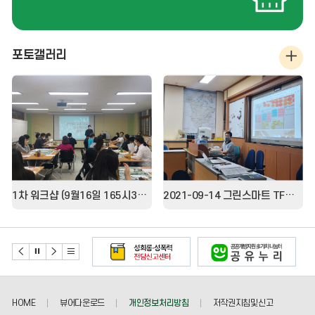
기
포토갤러리
포
토
갤
러
리
더
1차 워크샵 (9월16일 165시30분)
2021-09-14 그린스마트 TF협의회
보
기
배
배
배
배
너
너
너
너
이
정
다
리
전
지
음
스
HOME
뷰어다운로드
개인정보처리방침
저작권지침및신고