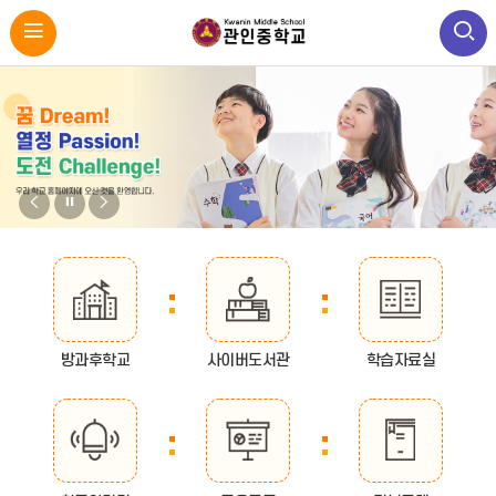
비
비
비
주
주
주
얼
얼
얼
바
로
이
정
다
가
전
지
음
기
방과후학교
사이버도서관
학습자료실