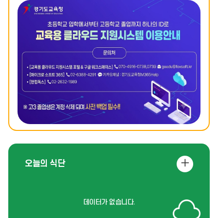
업
업
업
존
존
존
이
정
다
전
지
음
식
오늘의 식단
단
더
데이터가 없습니다.
보